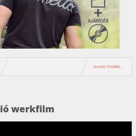
OLVASS TOVÁBB…
ió werkfilm