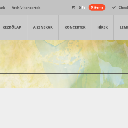
nek
Archív koncertek
0
Ft
0 items
Chec
KEZDŐLAP
A ZENEKAR
KONCERTEK
HÍREK
LEM