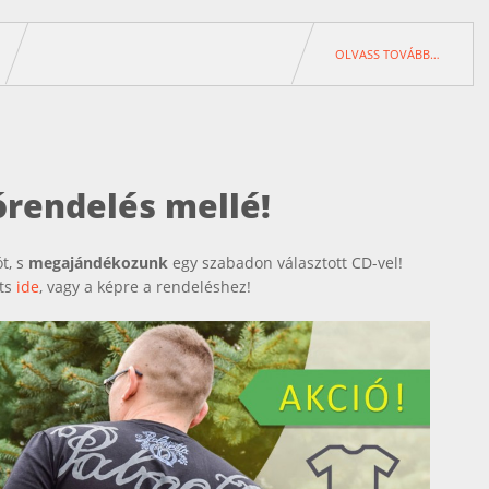
OLVASS TOVÁBB…
órendelés mellé!
t, s
megajándékozunk
egy szabadon választott CD-vel!
nts
ide
, vagy a képre a rendeléshez!