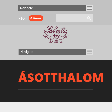
Ft
0
0 items
ÁSOTTHALOM