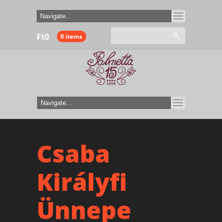
Ft
0
0 items
Csaba
Királyfi
Ünnepe