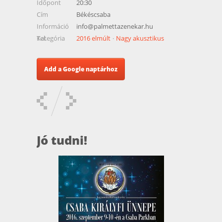
Időpont
20:30
Cím
Békéscsaba
Információ
info@palmettazenekar.hu
Tel.
Kategória
2016 elmúlt
Nagy akusztikus
Add a Google naptárhoz
Jó tudni!