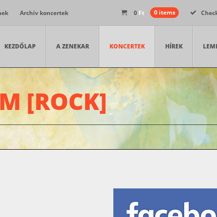
nek
Archív koncertek
0
Ft
0 items
Chec
KEZDŐLAP
A ZENEKAR
KONCERTEK
HÍREK
LEM
M [ROCK]