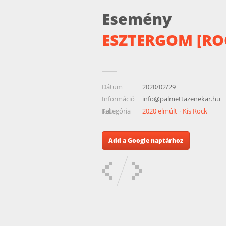
Esemény
ESZTERGOM [RO
Dátum
2020/02/29
Információ
info@palmettazenekar.hu
Tel.
Kategória
2020 elmúlt
Kis Rock
Add a Google naptárhoz