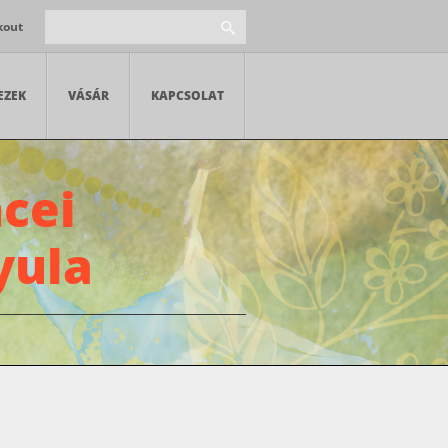
kout
EZEK
VÁSÁR
KAPCSOLAT
cei
yula