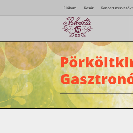
Fiókom
Kosár
Koncertszervezők
Pörköltki
Gasztronó