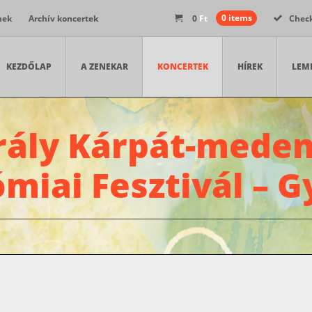
nek
Archív koncertek
0
Ft
0 items
Chec
KEZDŐLAP
A ZENEKAR
KONCERTEK
HÍREK
LEM
rály Kárpát-meden
miai Fesztivál – G