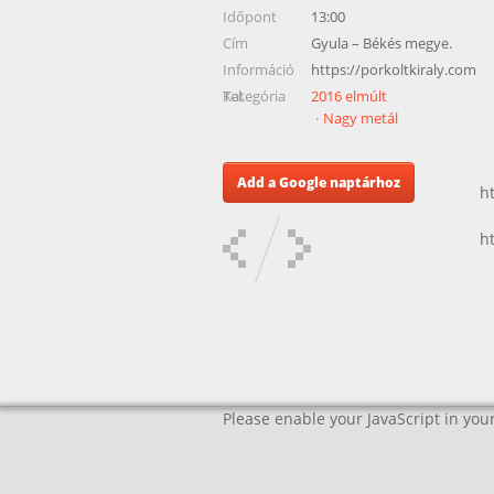
Időpont
13:00
Cím
Gyula – Békés megye.
Információ
https://porkoltkiraly.com
Tel.
Kategória
2016 elmúlt
Nagy metál
Add a Google naptárhoz
h
h
Please enable your JavaScript in your