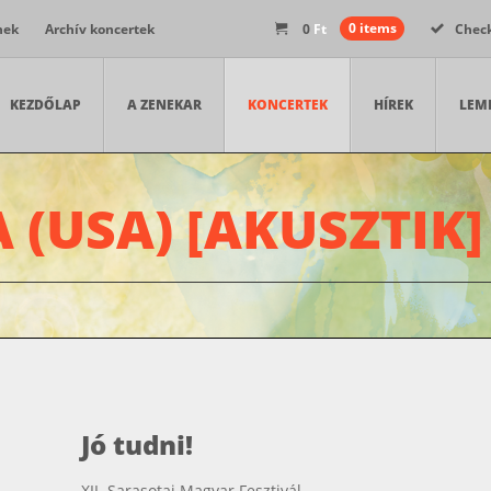
nek
Archív koncertek
0
Ft
0 items
Chec
KEZDŐLAP
A ZENEKAR
KONCERTEK
HÍREK
LEM
 (USA) [AKUSZTIK]
Jó tudni!
XII. Sarasotai Magyar Fesztivál