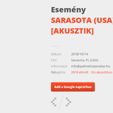
Esemény
SARASOTA (USA
[AKUSZTIK]
Dátum
2018/10/14
Cím
Sarasota, FL (USA)
Információ
info@palmettazenekar.hu
Tel.
Kategória
2018 elmúlt
Kis akusztikus
Add a Google naptárhoz