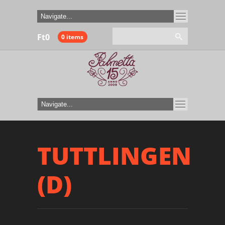
Ft
0
0 items
TUTTLINGEN
(D)