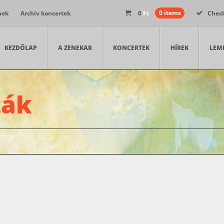
nek
Archív koncertek
0
Ft
0 items
Chec
KEZDŐLAP
A ZENEKAR
KONCERTEK
HÍREK
LEM
ták