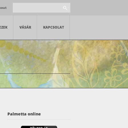
kout
EZEK
VÁSÁR
KAPCSOLAT
Palmetta online