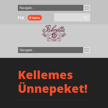
Ft
0
0 items
Kellemes
Ünnepeket!