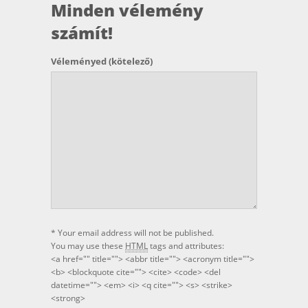
Minden vélemény
számít!
Véleményed
(kötelező)
* Your email address will not be published.
You may use these
HTML
tags and attributes:
<a href="" title=""> <abbr title=""> <acronym title="">
<b> <blockquote cite=""> <cite> <code> <del
datetime=""> <em> <i> <q cite=""> <s> <strike>
<strong>