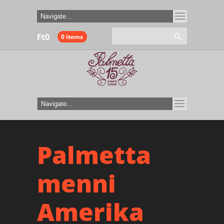
Ft
0
0 items
Palmetta
menni
Amerika