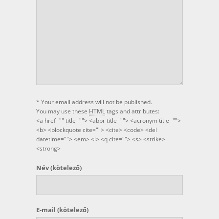
* Your email address will not be published.
You may use these
HTML
tags and attributes:
<a href="" title=""> <abbr title=""> <acronym title="">
<b> <blockquote cite=""> <cite> <code> <del
datetime=""> <em> <i> <q cite=""> <s> <strike>
<strong>
Név
(kötelező)
E-mail
(kötelező)