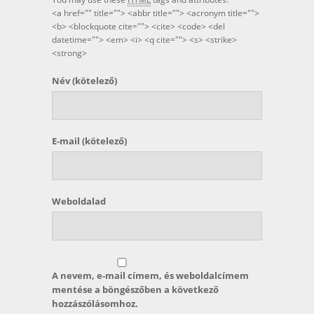
<a href="" title=""> <abbr title=""> <acronym title="">
<b> <blockquote cite=""> <cite> <code> <del
datetime=""> <em> <i> <q cite=""> <s> <strike>
<strong>
Név
(kötelező)
E-mail
(kötelező)
Weboldalad
A nevem, e-mail címem, és weboldalcímem
mentése a böngészőben a következő
hozzászólásomhoz.