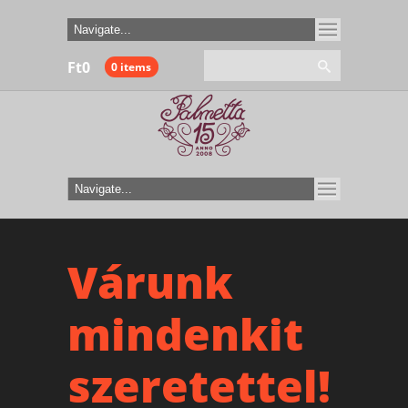
Ft
0
0 items
Várunk
mindenkit
szeretettel!