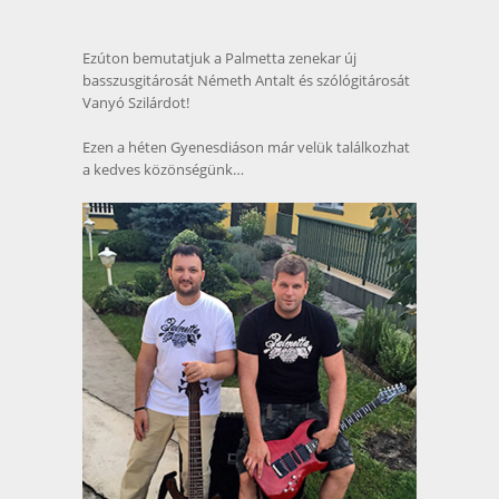
Ezúton bemutatjuk a Palmetta zenekar új
basszusgitárosát Németh Antalt és szólógitárosát
Vanyó Szilárdot!
Ezen a héten Gyenesdiáson már velük találkozhat
a kedves közönségünk…