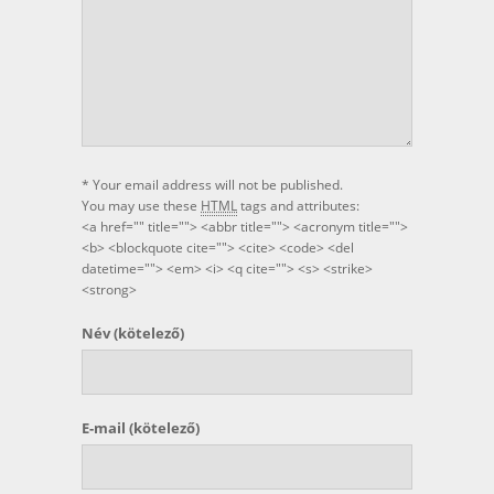
* Your email address will not be published.
You may use these
HTML
tags and attributes:
<a href="" title=""> <abbr title=""> <acronym title="">
<b> <blockquote cite=""> <cite> <code> <del
datetime=""> <em> <i> <q cite=""> <s> <strike>
<strong>
Név
(kötelező)
E-mail
(kötelező)