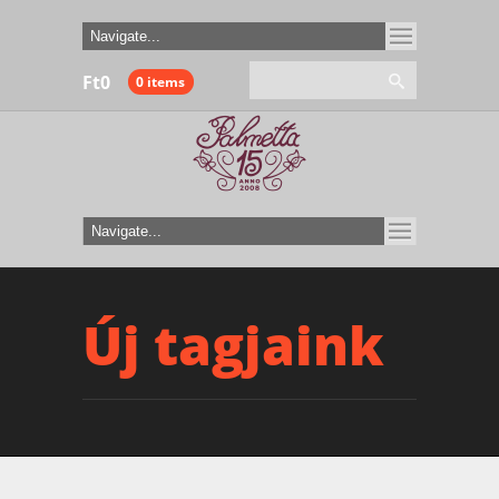
Ft
0
0 items
Új tagjaink