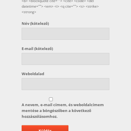
<b> <blockquote cite=""> <cite> <code> <del
datetime=""> <em> <i> <q cite=""> <s> <strike>
<strong>
Név
(kötelező)
E-mail
(kötelező)
Weboldalad
A nevem, e-mail címem, és weboldalcímem
mentése a böngészőben a következő
hozzászólásomhoz.