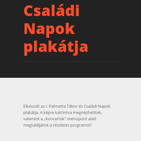
Családi
Napok
plakátja
Elkészült az I. Palmetta Tábor és Családi Napok
plakátja. A képre kattintva megnézhetitek,
valamint a „Koncertek” menüpont alatt
megtaláljátok a részletes programot!