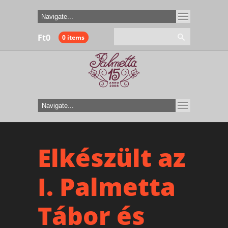
Ft
0
0 items
Elkészült az
I. Palmetta
Tábor és