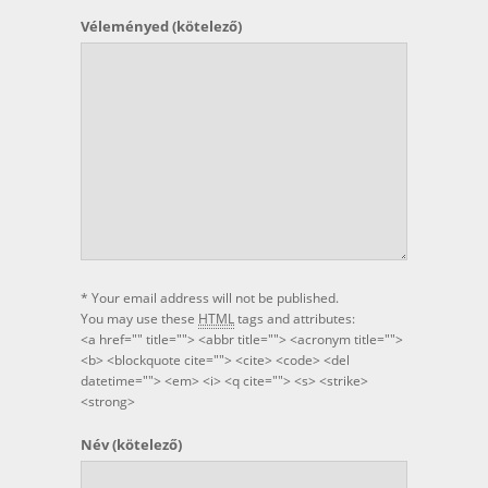
Véleményed
(kötelező)
* Your email address will not be published.
You may use these
HTML
tags and attributes:
<a href="" title=""> <abbr title=""> <acronym title="">
<b> <blockquote cite=""> <cite> <code> <del
datetime=""> <em> <i> <q cite=""> <s> <strike>
<strong>
Név
(kötelező)