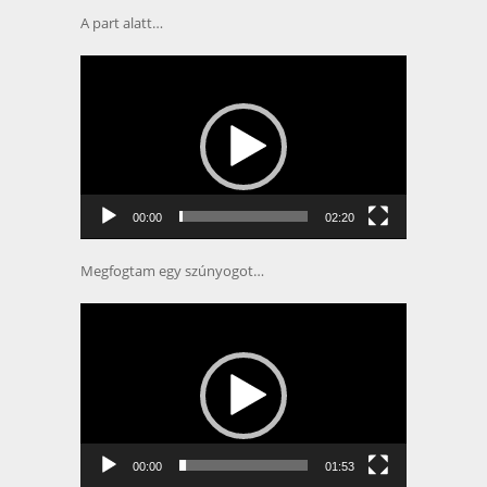
A part alatt…
Videólejátszó
00:00
02:20
Megfogtam egy szúnyogot…
Videólejátszó
00:00
01:53