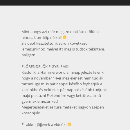
Mint ahogy azt már megszokhattátok tőlünk:
nincs album klip nélkül!
3 videót készítettünk soron következő
lemezünkhöz, melyet itt meg is tudtok tekinteni,
hallgatni.
ELŐRENDELŐK FIGYELEM!!!
Kiadónk, a Hammerworld a minap jelezte felénk,
hogy a november 14-ei megjelenést nem tudják
tartani. Így mi is pár nappal később foghatjuk a
kezünkbe és nektek is pár nappal később tudjunk
majd postázni Esztendőre vagy kettőre… című
gyermeklemezünket!
Megértéseteket és türelmeteket nagyon szépen
köszönjük!
És akkor jöjjenek a videók!