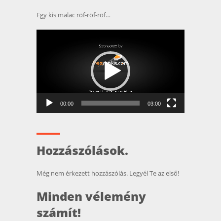
Egy kis malac röf-röf-röf…
Videólejátszó
00:00
03:00
Hozzászólások.
Még nem érkezett hozzászólás. Legyél Te az első!
Minden vélemény
számít!