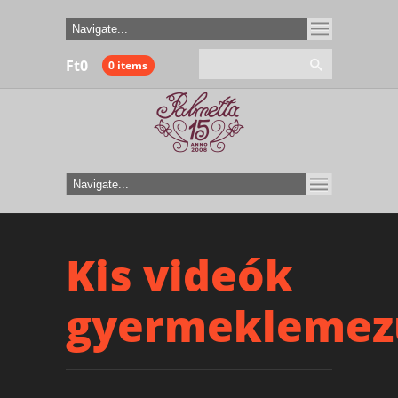
Ft
0
0 items
Kis videók
gyermeklemez